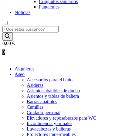
Conjuntos sanitarios
Pantalones
Noticias
Búsqueda
de
productos
0,00
€
0
Alquileres
Aseo
Accesorios para el baño
Asideras
Asientos abatibles de ducha
Asientos y tablas de bañera
Barras abatibles
Camillas
Cuidado personal
Elevadores y reposabrazos para WC
Incontinencia y orinales
Lavacabezas y bañeras
Protectores impermeables