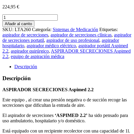
224,95
€
ASPIRADOR
SECRECIONES
Añadir al carrito
Aspimed
SKU:
LTA260
Categoría:
Sistemas de Medicación
Etiquetas:
2.2
aspirador de secreciones
,
aspirador de secreciones clínicas
,
aspirador
cantidad
de secreciones portatil
,
aspirador de uso profesional
,
aspirador
hospitalario
,
aspirador médico eléctrico
,
aspirador portátil Aspimed
2.2
,
aspirador quirúrgico
,
ASPIRADOR SECRECIONES Aspimed
2.2
,
equipo de aspiración médica
Descripción
Descripción
ASPIRADOR SECRECIONES Aspimed 2.2
Este equipo , al crear una presión negativa o de succión recoge las
secreciones que dificultan la entrada de aire.
El aspirador de secreciones
‘ASPIMED 2.2’
ha sido pensado para
uso ambulatorio, hospitalario y/o doméstico.
Está equipado con un recipiente recolector con una capacidad de 1l.