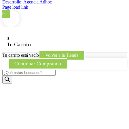
Desarrollo: Agencia Adhoc
Page load link
0
0
Tu Carrito
Tu carrito está vacío
Volver a la Tienda
Continuar Comprando
Búsqueda
de
productos
Ir
a
Arriba