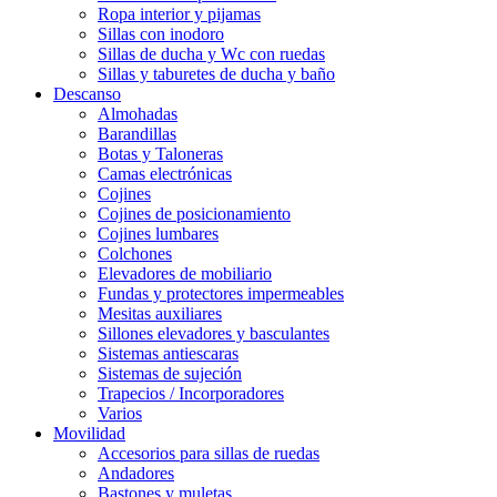
Ropa interior y pijamas
Sillas con inodoro
Sillas de ducha y Wc con ruedas
Sillas y taburetes de ducha y baño
Descanso
Almohadas
Barandillas
Botas y Taloneras
Camas electrónicas
Cojines
Cojines de posicionamiento
Cojines lumbares
Colchones
Elevadores de mobiliario
Fundas y protectores impermeables
Mesitas auxiliares
Sillones elevadores y basculantes
Sistemas antiescaras
Sistemas de sujeción
Trapecios / Incorporadores
Varios
Movilidad
Accesorios para sillas de ruedas
Andadores
Bastones y muletas