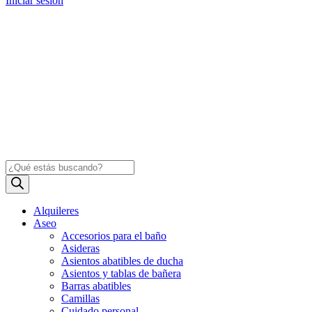
Iniciar sesión
Búsqueda
de
productos
Alquileres
Aseo
Accesorios para el baño
Asideras
Asientos abatibles de ducha
Asientos y tablas de bañera
Barras abatibles
Camillas
Cuidado personal