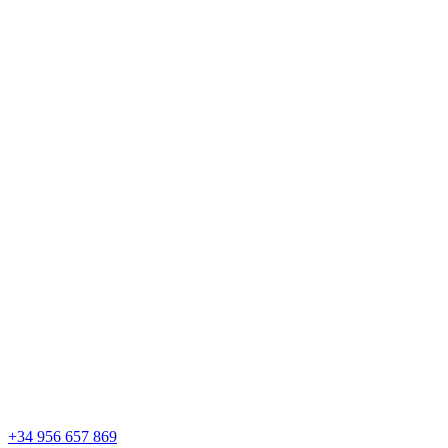
Saltar
al
contenido
+34 956 657 869