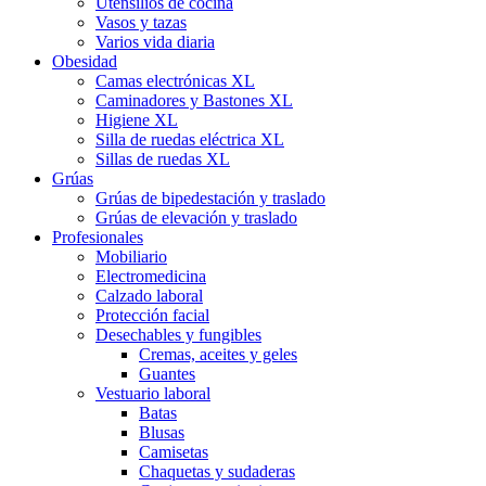
Utensilios de cocina
Vasos y tazas
Varios vida diaria
Obesidad
Camas electrónicas XL
Caminadores y Bastones XL
Higiene XL
Silla de ruedas eléctrica XL
Sillas de ruedas XL
Grúas
Grúas de bipedestación y traslado
Grúas de elevación y traslado
Profesionales
Mobiliario
Electromedicina
Calzado laboral
Protección facial
Desechables y fungibles
Cremas, aceites y geles
Guantes
Vestuario laboral
Batas
Blusas
Camisetas
Chaquetas y sudaderas