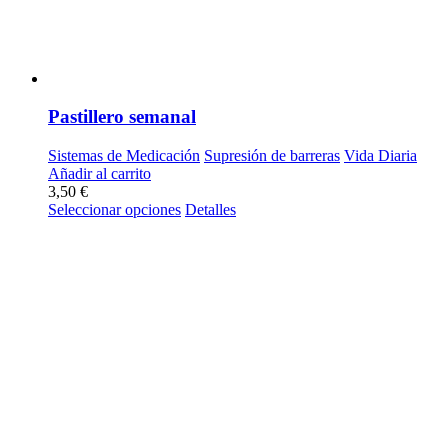
Pastillero semanal
Sistemas de Medicación
Supresión de barreras
Vida Diaria
Añadir al carrito
3,50
€
Este
Seleccionar opciones
Detalles
producto
tiene
múltiples
variantes.
Las
opciones
se
pueden
elegir
en
la
página
de