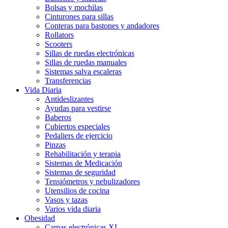
Bolsas y mochilas
Cinturones para sillas
Conteras para bastones y andadores
Rollators
Scooters
Sillas de ruedas electrónicas
Sillas de ruedas manuales
Sistemas salva escaleras
Transferencias
Vida Diaria
Antideslizantes
Ayudas para vestirse
Baberos
Cubiertos especiales
Pedaliers de ejercicio
Pinzas
Rehabilitación y terapia
Sistemas de Medicación
Sistemas de seguridad
Tensiómetros y nebulizadores
Utensilios de cocina
Vasos y tazas
Varios vida diaria
Obesidad
Camas electrónicas XL