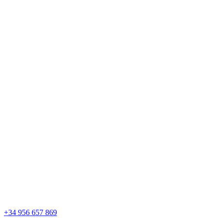
Saltar
al
contenido
+34 956 657 869