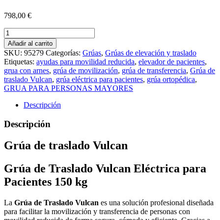
798,00
€
Grúa
de
Añadir al carrito
traslado
SKU:
95279
Categorías:
Grúas
,
Grúas de elevación y traslado
Vulcan
Etiquetas:
ayudas para movilidad reducida
,
elevador de pacientes
,
cantidad
grua con arnes
,
grúa de movilización
,
grúa de transferencia
,
Grúa de
traslado Vulcan
,
grúa eléctrica para pacientes
,
grúa ortopédica
,
GRUA PARA PERSONAS MAYORES
Descripción
Descripción
Grúa de traslado Vulcan
Grúa de Traslado Vulcan Eléctrica para
Pacientes 150 kg
La
Grúa de Traslado Vulcan
es una solución profesional diseñada
para facilitar la movilización y transferencia de personas con