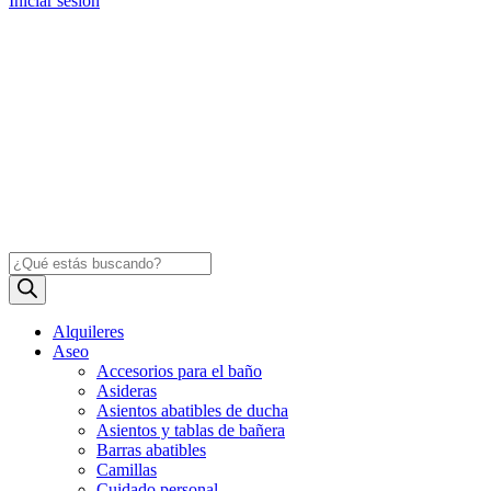
Iniciar sesión
Búsqueda
de
productos
Alquileres
Aseo
Accesorios para el baño
Asideras
Asientos abatibles de ducha
Asientos y tablas de bañera
Barras abatibles
Camillas
Cuidado personal