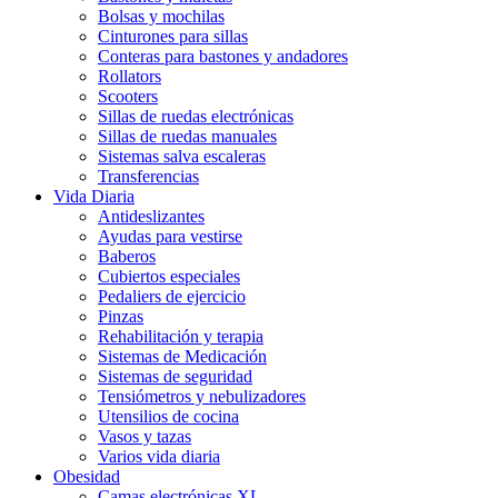
Bolsas y mochilas
Cinturones para sillas
Conteras para bastones y andadores
Rollators
Scooters
Sillas de ruedas electrónicas
Sillas de ruedas manuales
Sistemas salva escaleras
Transferencias
Vida Diaria
Antideslizantes
Ayudas para vestirse
Baberos
Cubiertos especiales
Pedaliers de ejercicio
Pinzas
Rehabilitación y terapia
Sistemas de Medicación
Sistemas de seguridad
Tensiómetros y nebulizadores
Utensilios de cocina
Vasos y tazas
Varios vida diaria
Obesidad
Camas electrónicas XL