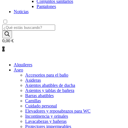
Conjuntos sanitarios
Pantalones
Noticias
Búsqueda
de
productos
0,00
€
0
Alquileres
Aseo
Accesorios para el baño
Asideras
Asientos abatibles de ducha
Asientos y tablas de bañera
Barras abatibles
Camillas
Cuidado personal
Elevadores y reposabrazos para WC
Incontinencia y orinales
Lavacabezas y bañeras
Protectores impermeables