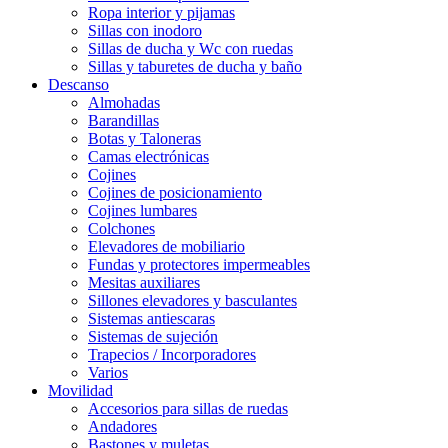
Ropa interior y pijamas
Sillas con inodoro
Sillas de ducha y Wc con ruedas
Sillas y taburetes de ducha y baño
Descanso
Almohadas
Barandillas
Botas y Taloneras
Camas electrónicas
Cojines
Cojines de posicionamiento
Cojines lumbares
Colchones
Elevadores de mobiliario
Fundas y protectores impermeables
Mesitas auxiliares
Sillones elevadores y basculantes
Sistemas antiescaras
Sistemas de sujeción
Trapecios / Incorporadores
Varios
Movilidad
Accesorios para sillas de ruedas
Andadores
Bastones y muletas