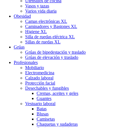
Utensilios de cocina
Vasos y tazas
Varios vida diaria
Obesidad
Camas electrónicas XL
Caminadores y Bastones XL
Higiene XL
Silla de ruedas eléctrica XL
Sillas de ruedas XL
Grúas
Grúas de bipedestación y traslado
Grúas de elevación y traslado
Profesionales
Mobiliario
Electromedicina
Calzado laboral
Protección facial
Desechables y fungibles
Cremas, aceites y geles
Guantes
Vestuario laboral
Batas
Blusas
Camisetas
Chaquetas y sudaderas