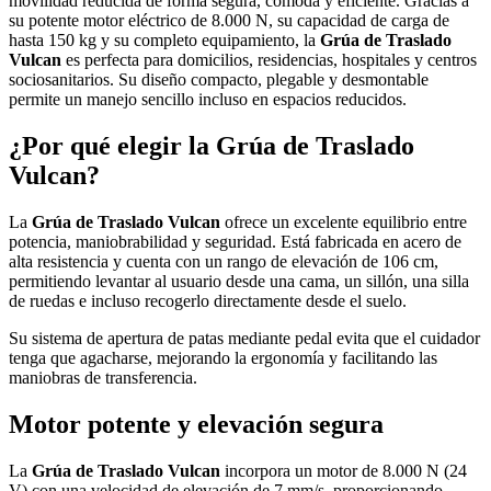
movilidad reducida de forma segura, cómoda y eficiente. Gracias a
su potente motor eléctrico de 8.000 N, su capacidad de carga de
hasta 150 kg y su completo equipamiento, la
Grúa de Traslado
Vulcan
es perfecta para domicilios, residencias, hospitales y centros
sociosanitarios. Su diseño compacto, plegable y desmontable
permite un manejo sencillo incluso en espacios reducidos.
¿Por qué elegir la Grúa de Traslado
Vulcan?
La
Grúa de Traslado Vulcan
ofrece un excelente equilibrio entre
potencia, maniobrabilidad y seguridad. Está fabricada en acero de
alta resistencia y cuenta con un rango de elevación de 106 cm,
permitiendo levantar al usuario desde una cama, un sillón, una silla
de ruedas e incluso recogerlo directamente desde el suelo.
Su sistema de apertura de patas mediante pedal evita que el cuidador
tenga que agacharse, mejorando la ergonomía y facilitando las
maniobras de transferencia.
Motor potente y elevación segura
La
Grúa de Traslado Vulcan
incorpora un motor de 8.000 N (24
V) con una velocidad de elevación de 7 mm/s, proporcionando