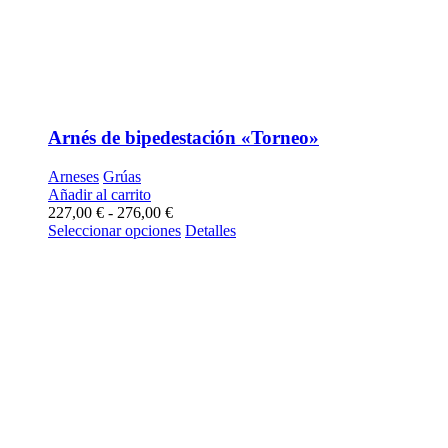
Arnés de bipedestación «Torneo»
Arneses
Grúas
Añadir al carrito
Rango
227,00
€
-
276,00
€
de
Este
Seleccionar opciones
Detalles
precios:
producto
desde
tiene
227,00 €
múltiples
hasta
variantes.
276,00 €
Las
opciones
se
pueden
elegir
en
la
página